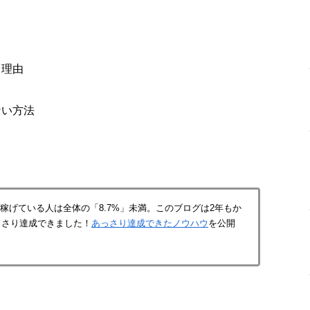
る理由
ない方法
上」稼げている人は全体の「8.7%」未満。このブログは2年もか
っさり達成できました！
あっさり達成できたノウハウ
を公開