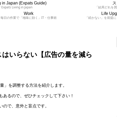
 in Japan (Expats Guide)
ス
 Expats Living in Japan
「結局どれを
Work
Life Up
毎日の作業で「地味に効く」IT・仕事術
「続かない」を前提に
ンスはいらない【広告の量を減ら
告の量」を調整する方法を紹介します。
もあるので、ぜひチェックして下さい！
いので、意外と盲点です。