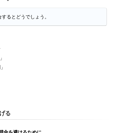
合するとどうでしょう。
、
」
円
」
げる
競合を避けるために
、