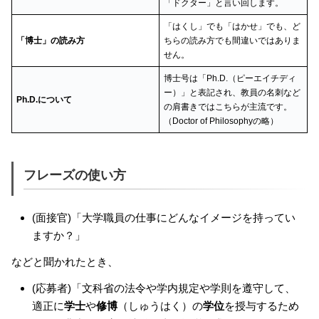
「ドクター」と言い回します。
「はくし」でも「はかせ」でも、ど
「博士」の読み方
ちらの読み方でも間違いではありま
せん。
博士号は「Ph.D.（ピーエイチディ
ー）」と表記され、教員の名刺など
Ph.D.について
の肩書きではこちらが主流です。
（Doctor of Philosophyの略）
フレーズの使い方
(面接官)「大学職員の仕事にどんなイメージを持ってい
ますか？」
などと聞かれたとき、
(応募者)「文科省の法令や学内規定や学則を遵守して、
適正に
学士
や
修博
（しゅうはく）の
学位
を授与するため