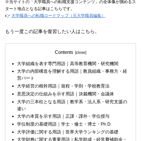
※当サイトの「大学職員への転職支援コンテンツ」の全体像が掴めるス
タート地点となる記事はこちらです。
👉
大学職員への転職ロードマップ（元大学職員編集）
もう一度この記事を復習したい人はこちら。
Contents
大学組織を表す専門用語｜高等教育機関・研究機関
大学の内部構造を理解する用語｜教員組織・事務方・経
営パート
大学経営の根幹用語｜規程・学則・学校教育法
意思決定の仕組みを示す用語｜決裁機関・会議体
大学の三本柱となる用語｜教学系・法人系・研究支援の
違い
大学の本質を示す用語｜正課・課外・学位授与
学位制度の基礎用語｜学士・修士・博士・Ph.D.
大学評価に関する用語｜世界大学ランキングの基礎
大学財務に関する重要用語｜私学助成・経常費補助金・