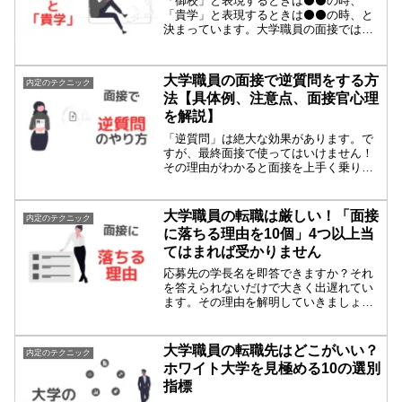
「御校」と表現するときは⚫️⚫️の時、
「貴学」と表現するときは⚫️⚫️の時、と
決まっています。大学職員の面接では、
こういったビジネスルールの理解度がと
ても重要！その理由を知っておきましょ
う。
大学職員の面接で逆質問をする方
内定のテクニック
法【具体例、注意点、面接官心理
を解説】
「逆質問」は絶大な効果があります。で
すが、最終面接で使ってはいけません！
その理由がわかると面接を上手く乗り切
れますよ！
大学職員の転職は厳しい！「面接
内定のテクニック
に落ちる理由を10個」4つ以上当
てはまれば受かりません
応募先の学長名を即答できますか？それ
を答えられないだけで大きく出遅れてい
ます。その理由を解明していきましょ
う！
大学職員の転職先はどこがいい？
内定のテクニック
ホワイト大学を見極める10の選別
指標