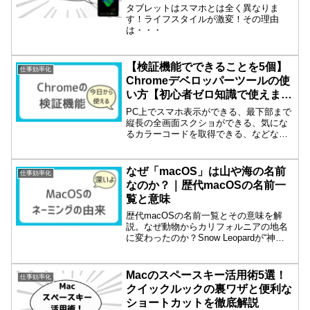
タブレットはスマホとは全く異なりま
す！ライフスタイルが激変！その理由
は・・・
【検証機能でできることを5個】
仕事効率化
Chromeデベロッパーツールの使
い方【初心者ゼロ知識で使えま
す】
PC上でスマホ表示ができる、最下部まで
縦長の全画面スクショができる、気にな
るカラーコードを取得できる、などな
ど、初心者向けのChrome検証機能の使い
方を紹介しています。
なぜ「macOS」は山や海の名前
仕事効率化
なのか？｜歴代macOSの名前一
覧と意味
歴代macOSの名前一覧とその意味を解
説。なぜ動物からカリフォルニアの地名
に変わったのか？Snow Leopardが“神
OS”と呼ばれる理由やBig SurのUI刷新ま
で、Appleの思想を読み解きます。
Macのスペースキー活用術5選！
仕事効率化
クイックルックの裏ワザと便利な
ショートカットを徹底解説