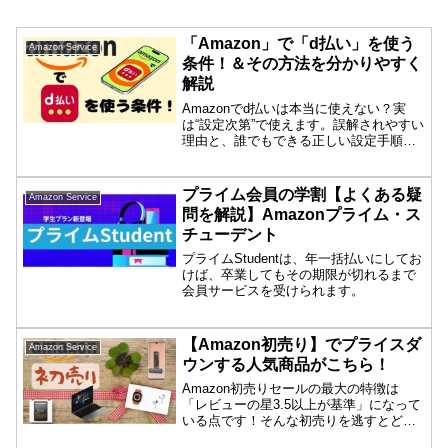
「Amazon」で「d払い」を使う
Amazon Service
条件！＆その方法を分かりやすく
解説
Amazonでd払いは本当に使えない？実
は“設定次第”で使えます。誤解されやすい
理由と、誰でもできる正しい設定手順・
注意点を分かりやすく解説。
プライム会員の学割【よくある疑
Amazon Service
問を解説】Amazonプライム・ス
チューデント
プライムStudentは、年一括払いにしてお
けば、卒業してもその期限が切れるまで
会員サービスを受けられます。
【Amazon初売り】でプライスダ
Amazon Service
ウンする人気商品がこちら！
Amazon初売りセールの最大の特徴は
「レビューの星3.5以上が基準」になって
いる点です！そんな初売りを逃すとどう
なるのでしょうか？