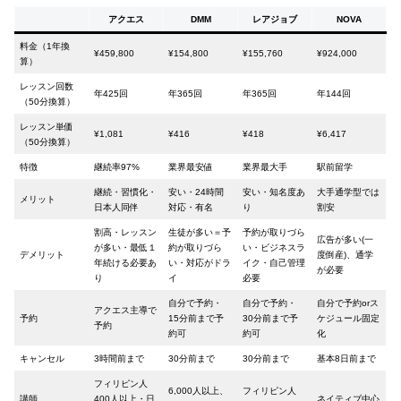
アクエス
DMM
レアジョブ
NOVA
料金（1年換
¥459,800
¥154,800
¥155,760
¥924,000
算）
レッスン回数
年425回
年365回
年365回
年144回
（50分換算）
レッスン単価
¥1,081
¥416
¥418
¥6,417
（50分換算）
特徴
継続率97%
業界最安値
業界最大手
駅前留学
継続・習慣化・
安い・24時間
安い・知名度あ
大手通学型では
メリット
日本人同伴
対応・有名
り
割安
割高・レッスン
生徒が多い＝予
予約が取りづら
広告が多い(一
が多い・最低１
約が取りづら
い・ビジネスラ
デメリット
度倒産)、通学
年続ける必要あ
い・対応がドラ
イク・自己管理
が必要
り
イ
必要
自分で予約・
自分で予約・
自分で予約orス
アクエス主導で
予約
15分前まで予
30分前まで予
ケジュール固定
予約
約可
約可
化
キャンセル
3時間前まで
30分前まで
30分前まで
基本8日前まで
フィリピン人
6,000人以上、
フィリピン人
講師
400人以上・日
ネイティブ中心