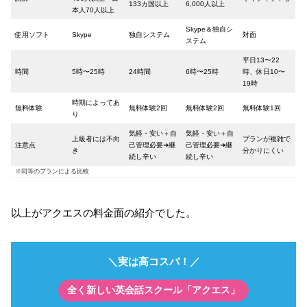
133カ国以上
6,000人以上
本人70人以上
Skype＆独自シ
使用ソフト
Skype
独自システム
対面
ステム
平日13〜22
時間
5時〜25時
24時間
6時〜25時
時、休日10〜
19時
時期によってあ
無料体験
無料体験2回
無料体験2回
無料体験1回
り
気軽・安い＋自
気軽・安い＋自
上級者には不向
プランが複雑で
注意点
己管理必要➜継
己管理必要➜継
き
分かりにくい
続し辛い
続し辛い
※同等のプランによる比較
以上がアクエスの料金面の紹介でした。
＼実は高コスパ！／
全く新しい英会話スクール「アクエス」