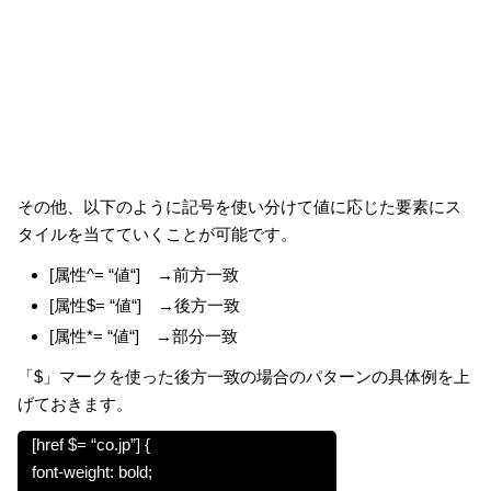
その他、以下のように記号を使い分けて値に応じた要素にス
タイルを当てていくことが可能です。
[
属性
^= “
値
“] →前方一致
[
属性
$= “
値
“] →後方一致
[
属性
*= “
値
“] →部分一致
「$」マークを使った後方一致の場合のパターンの具体例を上
げておきます。
[href $= “co.jp”] {
font-weight: bold;