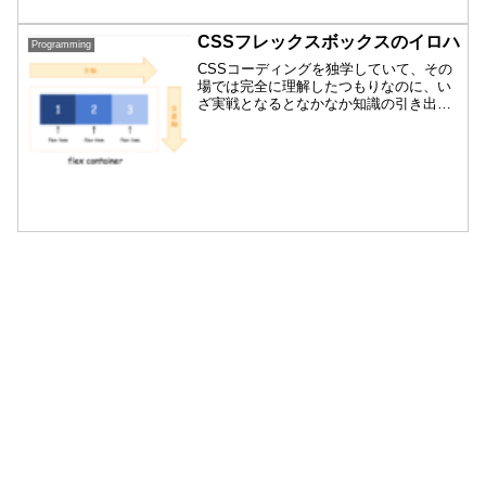
一読しただけだと、最初は「むむ、、」
となりましたが、読み込んで2周目に入れ
ば仕組みは簡単だという事に気がつきま
CSSフレックスボックスのイロハ
Programming
した。単にプロパティの...
CSSコーディングを独学していて、その
場では完全に理解したつもりなのに、い
ざ実戦となるとなかなか知識の引き出し
を自由に開け閉めすることってできない
ものですね。受験英語は完璧なのに、い
ざ英会話となるとマゴマゴとしてしまう
のと似ています。そんな...