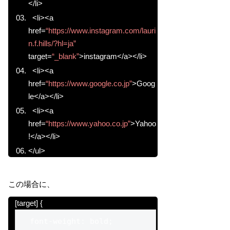
</li>
<li><a
href=
“https://www.instagram.com/lauri
n.f.hills/?hl=ja”
target=
“_blank”
>instagram</a></li>
<li><a
href=
“https://www.google.co.jp”
>Goog
le</a></li>
<li><a
href=
“https://www.yahoo.co.jp”
>Yahoo
!</a></li>
</ul>
この場合に、
[target] {
  font-weight: bold;