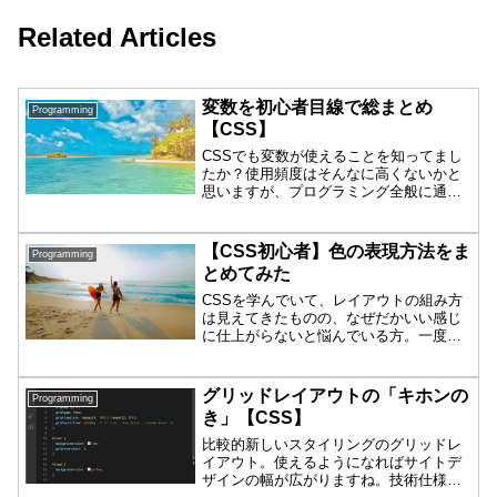
Related Articles
変数を初心者目線で総まとめ
Programming
【CSS】
CSSでも変数が使えることを知ってまし
たか？使用頻度はそんなに高くないかと
思いますが、プログラミング全般に通じ
る知っておいて損はない項目の一つであ
ることは間違いないですね。ということ
で、ほんの基本だけ、まとめてみました
【CSS初心者】色の表現方法をま
Programming
ので是非参考にしてくだ...
とめてみた
CSSを学んでいて、レイアウトの組み方
は見えてきたものの、なぜだかいい感じ
に仕上がらないと悩んでいる方。一度こ
こで色の表現方法を総復習してみません
か。【CSS初心者】色の表現方法をまと
めてみた基本まずは単純に色キーワード
グリッドレイアウトの「キホンの
Programming
を使った表現から入り...
き」【CSS】
比較的新しいスタイリングのグリッドレ
イアウト。使えるようになればサイトデ
ザインの幅が広がりますね。技術仕様を