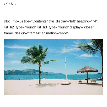
ださい。
[rtoc_mokuji title=”Contents” title_display=”left” heading=”h4″
list_h2_type=”round” list_h3_type=”round” display=”close”
frame_design=”frame4″ animation=”slide”]