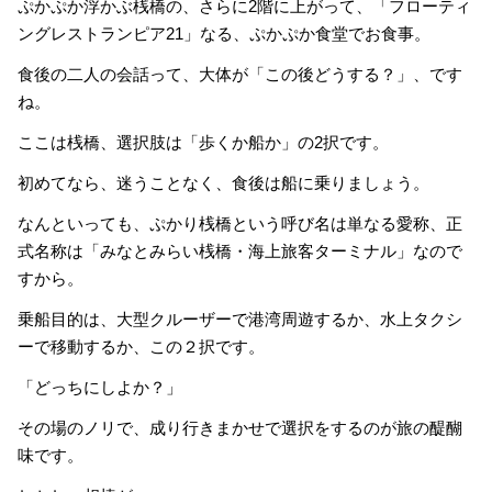
ぷかぷか浮かぶ桟橋の、さらに2階に上がって、「フローティ
ングレストランピア21」なる、ぷかぷか食堂でお食事。
食後の二人の会話って、大体が「この後どうする？」、です
ね。
ここは桟橋、選択肢は「歩くか船か」の2択です。
初めてなら、迷うことなく、食後は船に乗りましょう。
なんといっても、ぷかり桟橋という呼び名は単なる愛称、正
式名称は「みなとみらい桟橋・海上旅客ターミナル」なので
すから。
乗船目的は、大型クルーザーで港湾周遊するか、水上タクシ
ーで移動するか、この２択です。
「どっちにしよか？」
その場のノリで、成り行きまかせで選択をするのが旅の醍醐
味です。