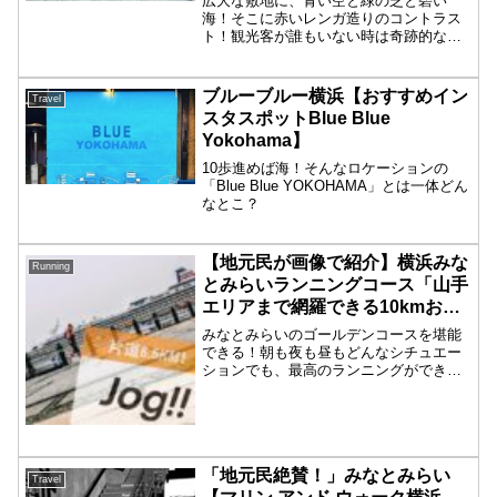
広大な敷地に、青い空と緑の芝と碧い
海！そこに赤いレンガ造りのコントラス
ト！観光客が誰もいない時は奇跡的な光
景に様変わりします！
ブルーブルー横浜【おすすめイン
Travel
スタスポットBlue Blue
Yokohama】
10歩進めば海！そんなロケーションの
「Blue Blue YOKOHAMA」とは一体どん
なとこ？
【地元民が画像で紹介】横浜みな
Running
とみらいランニングコース「山手
エリアまで網羅できる10kmおす
すめコース」
みなとみらいのゴールデンコースを堪能
できる！朝も夜も昼もどんなシチュエー
ションでも、最高のランニングができる
コース紹介です！
「地元民絶賛！」みなとみらい
Travel