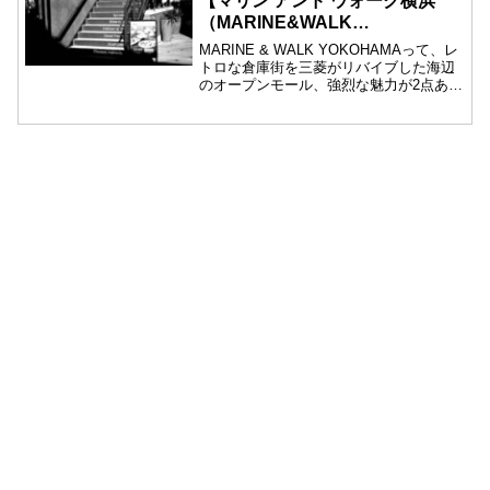
【マリン アンド ウォーク横浜
（MARINE&WALK
YOKOHAMA）】
MARINE & WALK YOKOHAMAって、レ
トロな倉庫街を三菱がリバイブした海辺
のオープンモール、強烈な魅力が2点あり
ます！