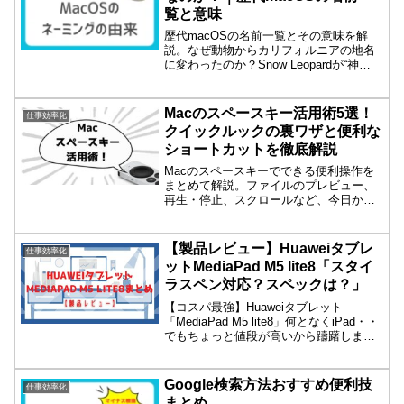
覧と意味
歴代macOSの名前一覧とその意味を解
説。なぜ動物からカリフォルニアの地名
に変わったのか？Snow Leopardが“神
OS”と呼ばれる理由やBig SurのUI刷新ま
で、Appleの思想を読み解きます。
Macのスペースキー活用術5選！
仕事効率化
クイックルックの裏ワザと便利な
ショートカットを徹底解説
Macのスペースキーでできる便利操作を
まとめて解説。ファイルのプレビュー、
再生・停止、スクロールなど、今日から
使える基本テクニックを初心者向けに紹
介します。
【製品レビュー】Huaweiタブレ
仕事効率化
ットMediaPad M5 lite8「スタイ
ラスペン対応？スペックは？」
【コスパ最強】Huaweiタブレット
「MediaPad M5 lite8」何となくiPad・・
でもちょっと値段が高いから躊躇しま
す。気になるHuawei・・でもちょっと
色々と不安があります。実際のところ、
Huaweiってどうなんでしょう？そ...
Google検索方法おすすめ便利技
仕事効率化
まとめ